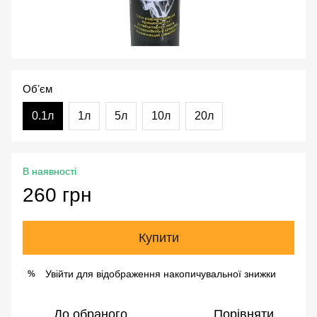
Обʼєм
0.1л
1л
5л
10л
20л
В наявності
260 грн
Купити
Увійти
для відображення накопичувальної знижки
%
До обраного
Порівняти