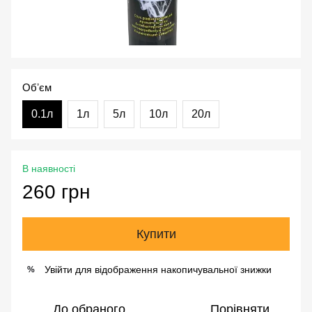
Обʼєм
0.1л
1л
5л
10л
20л
В наявності
260 грн
Купити
Увійти
для відображення накопичувальної знижки
%
До обраного
Порівняти