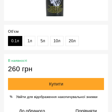
Обʼєм
0.1л
1л
5л
10л
20л
В наявності
260 грн
Купити
Увійти
для відображення накопичувальної знижки
%
До обраного
Порівняти