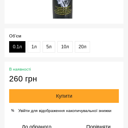
Обʼєм
0.1л
1л
5л
10л
20л
В наявності
260 грн
Купити
Увійти
для відображення накопичувальної знижки
%
До обраного
Порівняти