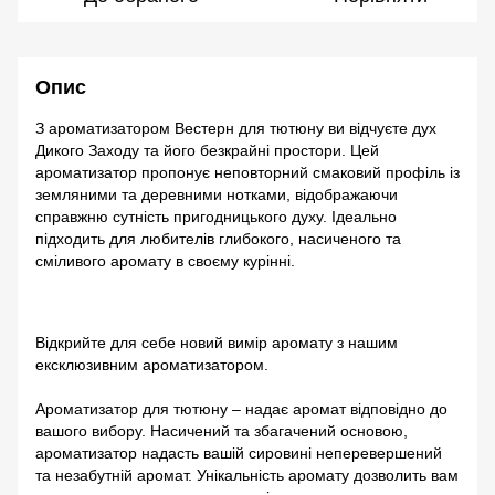
Опис
З ароматизатором Вестерн для тютюну ви відчуєте дух
Дикого Заходу та його безкрайні простори. Цей
ароматизатор пропонує неповторний смаковий профіль із
земляними та деревними нотками, відображаючи
справжню сутність пригодницького духу. Ідеально
підходить для любителів глибокого, насиченого та
сміливого аромату в своєму курінні.
Відкрийте для себе новий вимір аромату з нашим
ексклюзивним ароматизатором.
Ароматизатор для тютюну – надає аромат відповідно до
вашого вибору. Насичений та збагачений основою,
ароматизатор надасть вашій сировині неперевершений
та незабутній аромат. Унікальність аромату дозволить вам