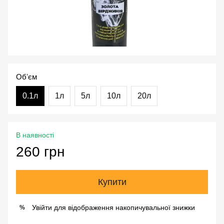
Обʼєм
0.1л
1л
5л
10л
20л
В наявності
260 грн
Купити
Увійти
для відображення накопичувальної знижки
%