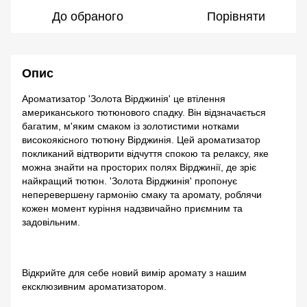
До обраного
Порівняти
Опис
Ароматизатор 'Золота Вірджинія' це втілення
американського тютюнового спадку. Він відзначається
багатим, м'яким смаком із золотистими нотками
високоякісного тютюну Вірджинія. Цей ароматизатор
покликаний відтворити відчуття спокою та релаксу, яке
можна знайти на просторих полях Вірджинії, де зріє
найкращий тютюн. 'Золота Вірджинія' пропонує
неперевершену гармонію смаку та аромату, роблячи
кожен момент куріння надзвичайно приємним та
задовільним.
Відкрийте для себе новий вимір аромату з нашим
ексклюзивним ароматизатором.