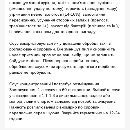
покращує якості куріння, такі як: пом’якшення куріння
(зменшення удару по горлу), горючість (випадіння жару),
утримання певної вологості (14-16%), запобігання
пересиханню, усунення сторонніх запахів (прелості,
трав’янистості та ін.), захист від бактерій (пліснява та ін.),
і насичення кольором для товарного вигляду.
Соус використовується як у домашній обробці, так і в
розпарюванні сировини. Він зменшує пил у сировині та
надає приємний аромат на ваш вибір, що не залишить
байдужим нікого. Після першої спроби тютюну,
обробленого соусом, ви зрозумієте, що нічого подібного
раніше не пробували.
Соус концентрований і потребує розмішування.
Застосування: 1 л соусу на 60 кг сировини. Змішайте соус
у співвідношенні 1:1-1:3 з дистильованою водою або
ізопропіловим спиртом залежно від потреб та очікувань.
Нанесіть розпилювачем рівномірно по сировині,
паралельно перемішуючи. Закрийте герметично на 12-24
години.