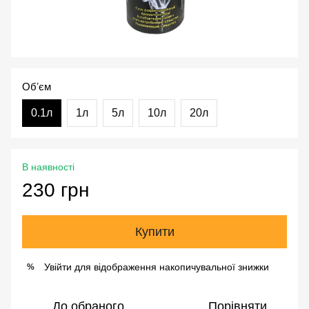
Обʼєм
0.1л
1л
5л
10л
20л
В наявності
230 грн
Купити
Увійти
для відображення накопичувальної знижки
%
До обраного
Порівняти