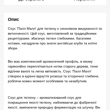
Опис
Соус 'Палл Малл' для тютюну є синонімом вишуканості та
витонченості. Цей соус, виготовлений за традиційними
рецептурами, збагачує тютюн глибокими, багатими
нотами, нагадуючи про знатні англійські клуби та елітні
збори.
Він має комплексний ароматичний профіль, в якому
гармонійно переплітаються нотки старого дерева, тонкі
відтінки ванілі та легка квітковість. Соус 'Палл Малл'
створює в курінні відчуття розкоші та історичної глибини,
роблячи кожен момент особливим та незабутнім.
Соус для тютюну – ароматизований соус для
покращення якості тютюну, наближаючи до фабричної
якості, замінюючи природну ферментацію на штучну. Він