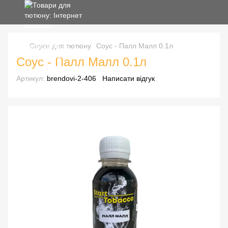
Соуси для тютюну
Соус - Палл Малл 0.1л
Соус - Палл Малл 0.1л
Артикул:
brendovi-2-406
Написати відгук