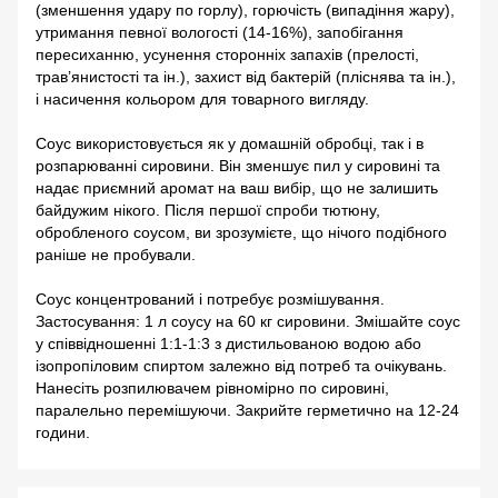
(зменшення удару по горлу), горючість (випадіння жару),
утримання певної вологості (14-16%), запобігання
пересиханню, усунення сторонніх запахів (прелості,
трав’янистості та ін.), захист від бактерій (пліснява та ін.),
і насичення кольором для товарного вигляду.
Соус використовується як у домашній обробці, так і в
розпарюванні сировини. Він зменшує пил у сировині та
надає приємний аромат на ваш вибір, що не залишить
байдужим нікого. Після першої спроби тютюну,
обробленого соусом, ви зрозумієте, що нічого подібного
раніше не пробували.
Соус концентрований і потребує розмішування.
Застосування: 1 л соусу на 60 кг сировини. Змішайте соус
у співвідношенні 1:1-1:3 з дистильованою водою або
ізопропіловим спиртом залежно від потреб та очікувань.
Нанесіть розпилювачем рівномірно по сировині,
паралельно перемішуючи. Закрийте герметично на 12-24
години.