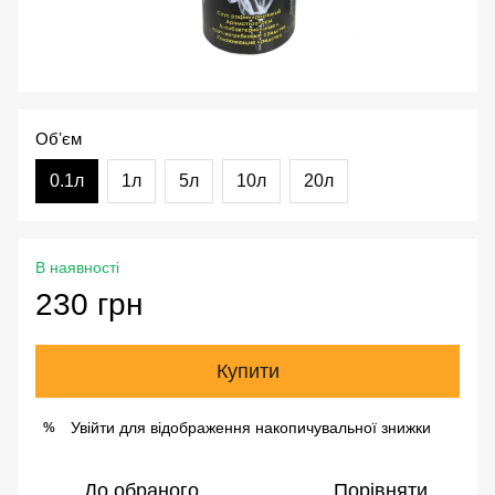
Обʼєм
0.1л
1л
5л
10л
20л
В наявності
230 грн
Купити
Увійти
для відображення накопичувальної знижки
%
До обраного
Порівняти