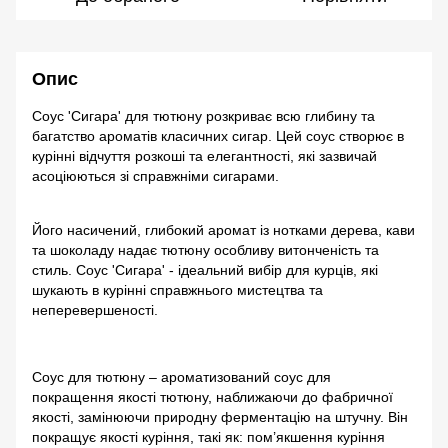
Опис
Соус 'Сигара' для тютюну розкриває всю глибину та
багатство ароматів класичних сигар. Цей соус створює в
курінні відчуття розкоші та елегантності, які зазвичай
асоціюються зі справжніми сигарами.
Його насичений, глибокий аромат із нотками дерева, кави
та шоколаду надає тютюну особливу витонченість та
стиль. Соус 'Сигара' - ідеальний вибір для курців, які
шукають в курінні справжнього мистецтва та
неперевершеності.
Соус для тютюну – ароматизований соус для
покращення якості тютюну, наближаючи до фабричної
якості, замінюючи природну ферментацію на штучну. Він
покращує якості куріння, такі як: пом’якшення куріння