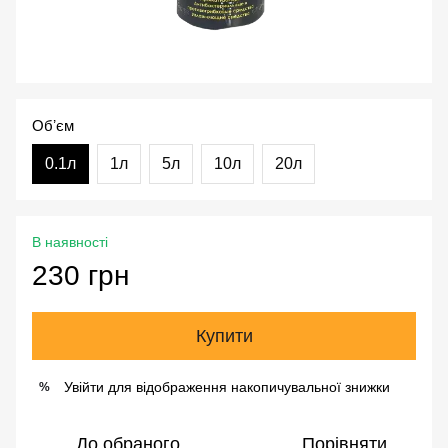
Обʼєм
0.1л
1л
5л
10л
20л
В наявності
230 грн
Купити
Увійти
для відображення накопичувальної знижки
%
До обраного
Порівняти