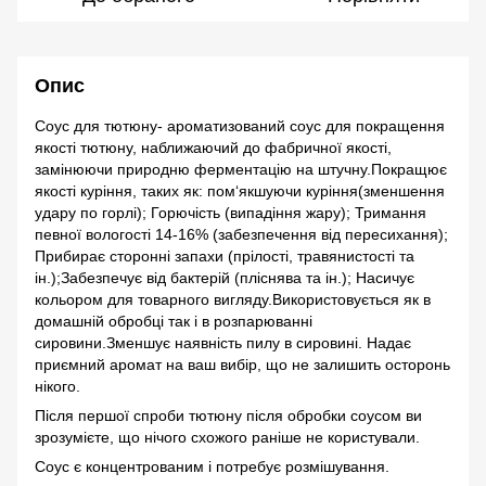
Опис
Соус для тютюну- ароматизований соус для покращення
якості тютюну, наближаючий до фабричної якості,
замінюючи природню ферментацію на штучну.Покращює
якості куріння, таких як: пом‘якшуючи куріння(зменшення
удару по горлі); Горючість (випадіння жару); Тримання
певної вологості 14-16% (забезпечення від пересихання);
Прибирає сторонні запахи (прілості, травянистості та
ін.);Забезпечує від бактерій (пліснява та ін.); Насичує
кольором для товарного вигляду.Використовується як в
домашній обробці так і в розпарюванні
сировини.Зменшує наявність пилу в сировині. Надає
приємний аромат на ваш вибір, що не залишить осторонь
нікого.
Після першої спроби тютюну після обробки соусом ви
зрозумієте, що нічого схожого раніше не користували.
Соус є концентрованим і потребує розмішування.