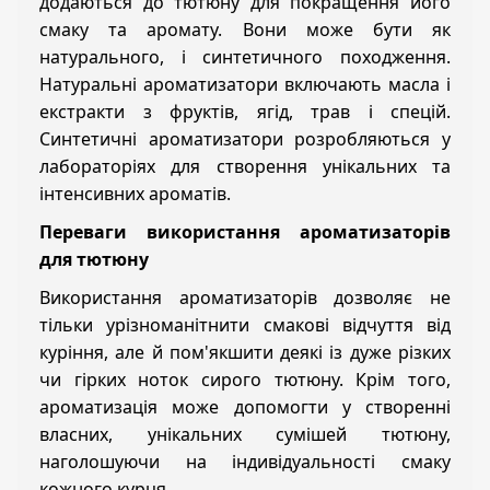
додаються до тютюну для покращення його
смаку та аромату. Вони може бути як
натурального, і синтетичного походження.
Натуральні ароматизатори включають масла і
екстракти з фруктів, ягід, трав і спецій.
Синтетичні ароматизатори розробляються у
лабораторіях для створення унікальних та
інтенсивних ароматів.
Переваги використання ароматизаторів
для тютюну
Використання ароматизаторів дозволяє не
тільки урізноманітнити смакові відчуття від
куріння, але й пом'якшити деякі із дуже різких
чи гірких ноток сирого тютюну. Крім того,
ароматизація може допомогти у створенні
власних, унікальних сумішей тютюну,
наголошуючи на індивідуальності смаку
кожного курця.