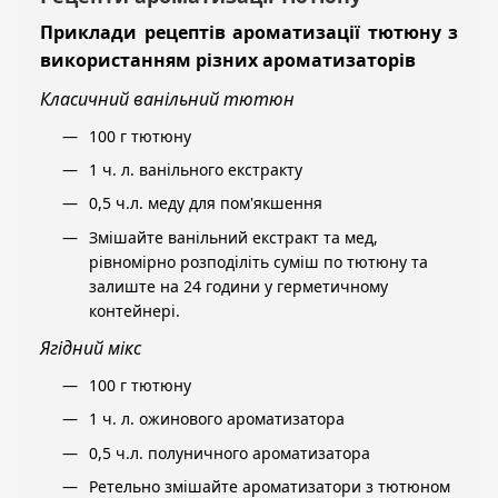
Приклади рецептів ароматизації тютюну з
використанням різних ароматизаторів
Класичний ванільний тютюн
100 г тютюну
1 ч. л. ванільного екстракту
0,5 ч.л. меду для пом'якшення
Змішайте ванільний екстракт та мед,
рівномірно розподіліть суміш по тютюну та
залиште на 24 години у герметичному
контейнері.
Ягідний мікс
100 г тютюну
1 ч. л. ожинового ароматизатора
0,5 ч.л. полуничного ароматизатора
Ретельно змішайте ароматизатори з тютюном