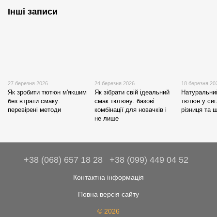
Інші записи
27 березня 2026
24 березня 2026
18 березня 20
Як зробити тютюн м'якшим
Як зібрати свій ідеальний
Натуральни
без втрати смаку:
смак тютюну: базові
тютюн у сиг
перевірені методи
комбінації для новачків і
різниця та 
не лише
+38 (068) 657 18 28
+38 (099) 449 04 52
Контактна інформація
Повна версія сайту
© 2026