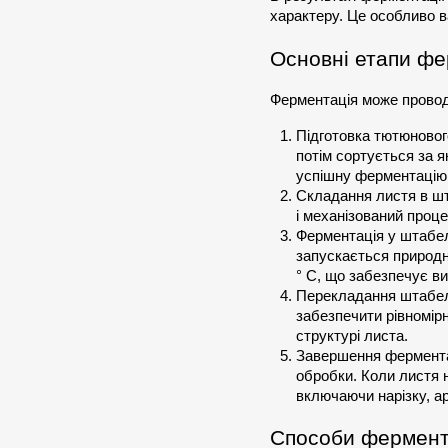
характеру. Це особливо в
Основні етапи фе
Ферментація може проводи
Підготовка тютюновог
потім сортується за я
успішну ферментацію
Складання листя в шт
і механізований проц
Ферментація у штабел
запускається природн
° C, що забезпечує ви
Перекладання штабелі
забезпечити рівномірн
структурі листа.
Завершення ферментаці
обробки. Коли листя 
включаючи нарізку, а
Способи фермент