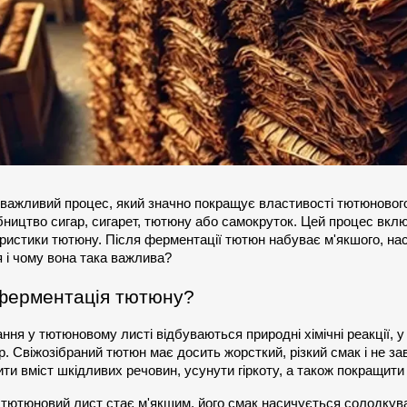
 важливий процес, який значно покращує властивості тютюнового
ництво сигар, сигарет, тютюну або самокруток. Цей процес включа
еристики тютюну. Після ферментації тютюн набуває м'якшого, наси
 і чому вона така важлива?
 ферментація тютюну?
ання у тютюновому листі відбуваються природні хімічні реакції, у п
кор. Свіжозібраний тютюн має досить жорсткий, різкий смак і не 
ти вміст шкідливих речовин, усунути гіркоту, а також покращити
 тютюновий лист стає м'якшим, його смак насичується солодкува