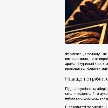
Ферментація тютюну - це
використання, чи то вироб
аромат і курильні характ
проводиться ферментація
Навіщо потрібна
Під час сушіння та зберіг
смоли, ефірні олії та цу
небажаних домішок, знизи
В результаті ферментації