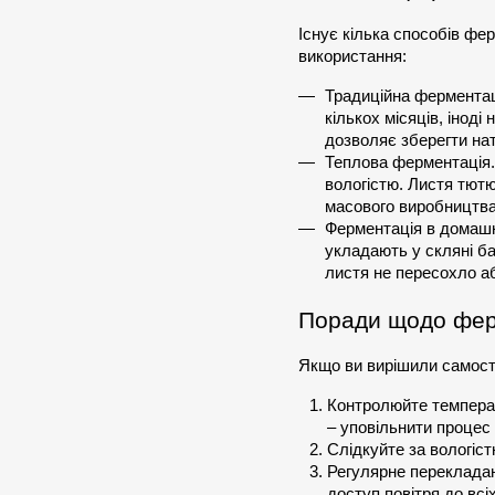
Існує кілька способів фер
використання:
Традиційна ферментац
кількох місяців, іноді
дозволяє зберегти нат
Теплова ферментація.
вологістю. Листя тютю
масового виробництва
Ферментація в домашн
укладають у скляні ба
листя не пересохло аб
Поради щодо фер
Якщо ви вирішили самост
Контролюйте температ
– уповільнити процес
Слідкуйте за вологіст
Регулярне перекладан
доступ повітря до всі