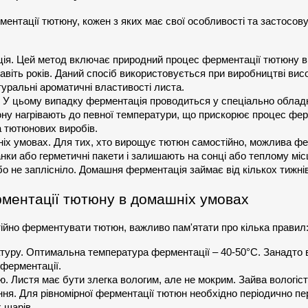
ментації тютюну, кожен з яких має свої особливості та застосову
ія. Цей метод включає природний процес ферментації тютюну в
 навіть років. Даний спосіб використовується при виробництві вис
уральні ароматичні властивості листа.
 У цьому випадку ферментація проводиться у спеціально облад
ну нагрівають до певної температури, що прискорює процес ферм
 тютюнових виробів.
іх умовах. Для тих, хто вирощує тютюн самостійно, можлива фе
нки або герметичні пакети і залишають на сонці або теплому міс
о не заплісніло. Домашня ферментація займає від кількох тижнів 
ментації тютюну в домашніх умовах
ійно ферментувати тютюн, важливо пам'ятати про кілька правил
уру. Оптимальна температура ферментації – 40-50°C. Занадто в
 ферментації.
ю. Листя має бути злегка вологим, але не мокрим. Зайва вологіст
ня. Для рівномірної ферментації тютюн необхідно періодично пе
х шарів.