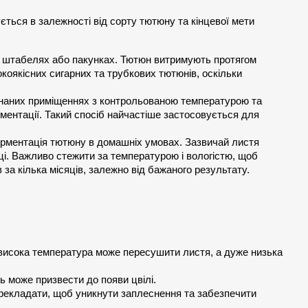
ється в залежності від сорту тютюну та кінцевої мети 
 штабелях або пакунках. Тютюн витримують протягом 
окоякісних сигарних та трубкових тютюнів, оскільки 
наних приміщеннях з контрольованою температурою та 
ентації. Такий спосіб найчастіше застосовується для 
рментація тютюну в домашніх умовах. Зазвичай листя 
ці. Важливо стежити за температурою і вологістю, щоб 
за кілька місяців, залежно від бажаного результату.
:
исока температура може пересушити листя, а дуже низька 
ь може призвести до появи цвілі.
рекладати, щоб уникнути заплеснення та забезпечити 