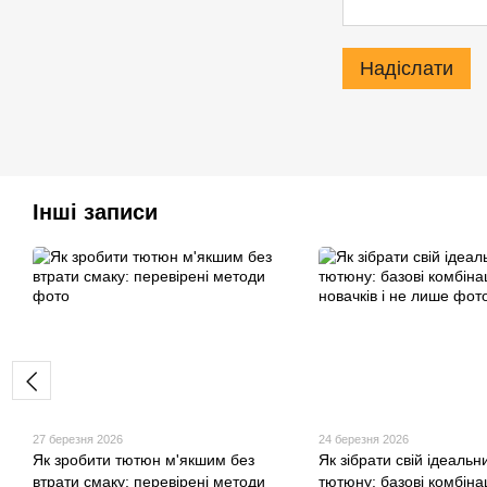
Надіслати
Інші записи
27 березня 2026
24 березня 2026
Як зробити тютюн м'якшим без
Як зібрати свій ідеальн
втрати смаку: перевірені методи
тютюну: базові комбінац