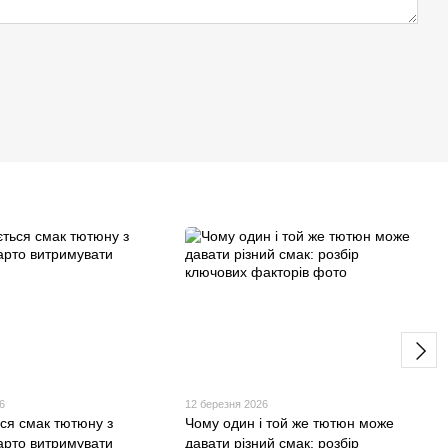
6
12 березня 2026
ься смак тютюну з
Чому один і той же тютюн може
варто витримувати
давати різний смак: розбір