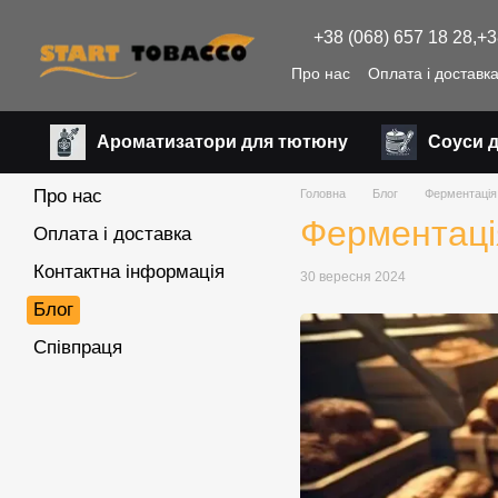
Перейти до основного контенту
+38 (068) 657 18 28,
+3
Про нас
Оплата і доставк
Ароматизатори для тютюну
Соуси 
Про нас
Головна
Блог
Ферментація 
Ферментація
Оплата і доставка
Контактна інформація
30 вересня 2024
Блог
Співпраця