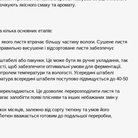
очікують якісного смаку та аромату.
 кілька основних етапів:
 якого листя втрачає більшу частину вологи. Сушене листя 
 правильно висушене і відсортоване листя забезпечує 
штабелі або пакунки. Це може бути як ручне укладання, так 
сті, щоб забезпечити оптимальні умови для ферментації.
тролем температури та вологості. Усередині штабелі 
ратура всередині штабеля поступово підвищується до 40-50 
ерекладаються. Це дозволяє перерозподілити листя та 
ає запобігти появі плісняви та інших небажаних змін у 
ох місяців, залежно від сорту тютюну та умов його 
Тютюн вважається готовим до подальшої переробки, 