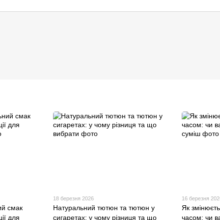
18 березня 2026
16 березня 202
ий смак
Натуральний тютюн та тютюн у
Як змінюєт
ії для
сигаретах: у чому різниця та що
часом: чи 