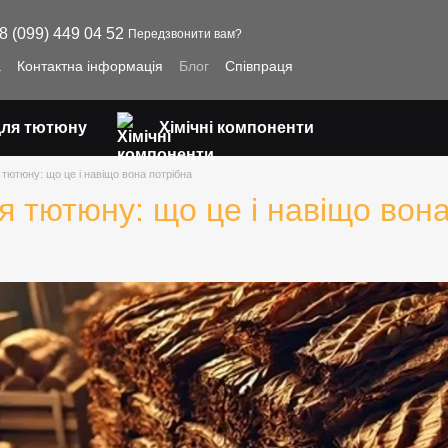
8 (099) 449 04 52
Передзвонити вам?
а
Контактна інформація
Блог
Співпраця
для тютюну
Хімічні компоненти
тютюну: що це і навіщо вона потрібна
 тютюну: що це і навіщо вона