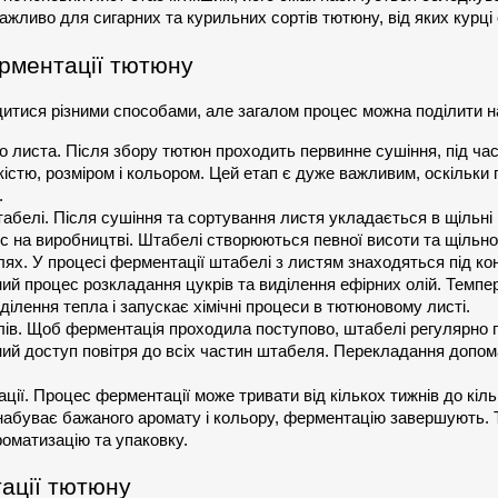
ажливо для сигарних та курильних сортів тютюну, від яких курці 
рментації тютюну
тися різними способами, але загалом процес можна поділити на
о листа. Після збору тютюн проходить первинне сушіння, під час
кістю, розміром і кольором. Цей етап є дуже важливим, оскільки
.
абелі. Після сушіння та сортування листя укладається в щільні 
ес на виробництві. Штабелі створюються певної висоти та щільно
ях. У процесі ферментації штабелі з листям знаходяться під кон
ий процес розкладання цукрів та виділення ефірних олій. Темпе
ділення тепла і запускає хімічні процеси в тютюновому листі.
в. Щоб ферментація проходила поступово, штабелі регулярно п
ий доступ повітря до всіх частин штабеля. Перекладання допомаг
ї. Процес ферментації може тривати від кількох тижнів до кільк
набуває бажаного аромату і кольору, ферментацію завершують. 
роматизацію та упаковку.
ації тютюну