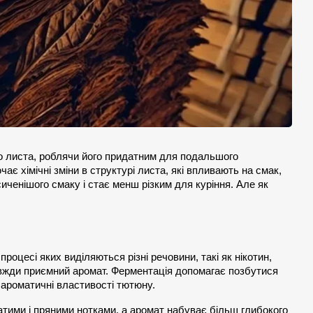
 листа, роблячи його придатним для подальшого 
є хімічні зміни в структурі листа, які впливають на смак, 
ченішого смаку і стає менш різким для куріння. Але як 
роцесі яких виділяються різні речовини, такі як нікотин, 
завжди приємний аромат. Ферментація допомагає позбутися 
 ароматичні властивості тютюну.
тими і пряними нотками, а аромат набуває більш глибокого 