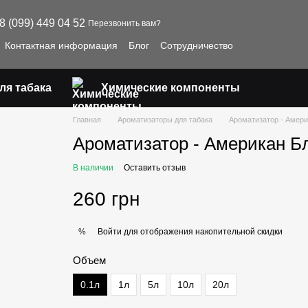
8 (099) 449 04 52
Перезвонить вам?
Контактная информация
Блог
Сотрудничество
ля табака
Химические компоненты
Главная
Ароматизаторы для табака
Ароматизатор - Амери
Ароматизатор - Американ Б
В наличии
Оставить отзыв
260 грн
Войти
для отображения накопительной скидки
%
Объем
0.1л
1л
5л
10л
20л