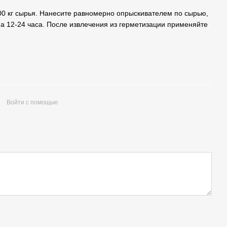
100 кг сырья. Нанесите равномерно опрыскивателем по сырью,
а 12-24 часа. После извлечения из герметизации применяйте
Войти с помощью