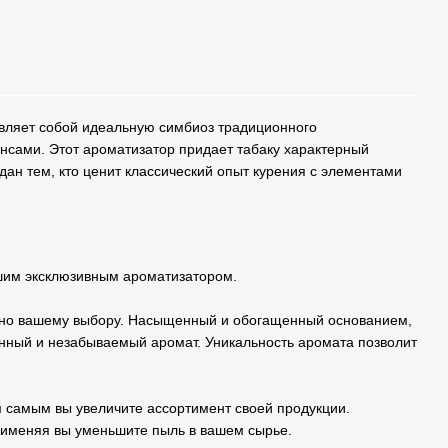
вляет собой идеальную симбиоз традиционного
нсами. Этот ароматизатор придает табаку характерный
здан тем, кто ценит классический опыт курения с элементами
шим эксклюзивным ароматизатором.
асно вашему выбору. Насыщенный и обогащенный основанием,
ный и незабываемый аромат. Уникальность аромата позволит
м самым вы увеличите ассортимент своей продукции.
рименяя вы уменьшите пыль в вашем сырье.