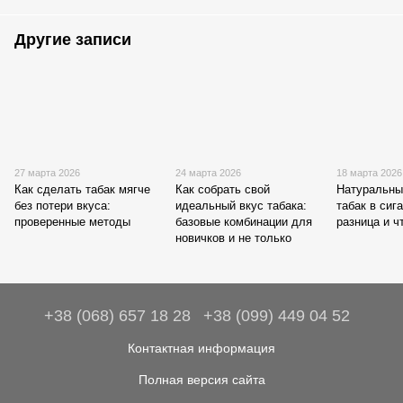
Другие записи
27 марта 2026
24 марта 2026
18 марта 2026
Как сделать табак мягче
Как собрать свой
Натуральны
без потери вкуса:
идеальный вкус табака:
табак в сиг
проверенные методы
базовые комбинации для
разница и ч
новичков и не только
+38 (068) 657 18 28
+38 (099) 449 04 52
Контактная информация
Полная версия сайта