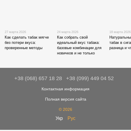
27 марта 2026
24 марта 2026
18 марта 2026
Как сделать табак мягче
Как собрать свой
Натуральны
без потери вкуса:
идеальный вкус табака:
табак в сиг
проверенные методы
базовые комбинации для
разница и ч
новичков и не только
+38 (068) 657 18 28
+38 (099) 449 04 52
Контактная информация
Полная версия сайта
© 2026
Укр
Рус