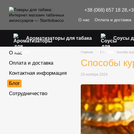
Перейти к основному контенту
+38 (068) 657 18 28,
+3
О нас
Оплата и доставка
Ароматизаторы для табака
Соусы д
О нас
Главная
Блог
Способы кур
Способы ку
Оплата и доставка
Контактная информация
25 ноября 2024
Блог
Сотрудничество