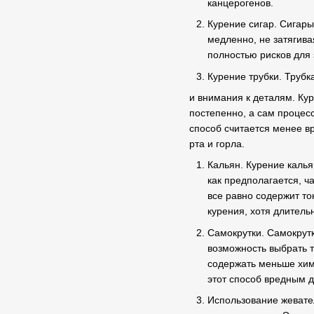
канцерогенов.
Курение сигар. Сигары
медленно, не затягива
полностью рисков для 
Курение трубки. Трубк
и внимания к деталям. Кур
постепенно, а сам процес
способ считается менее в
рта и горла.
Кальян. Курение калья
как предполагается, ч
все равно содержит т
курения, хотя длитель
Самокрутки. Самокрутк
возможность выбрать т
содержать меньше хим
этот способ вредным д
Использование жевател