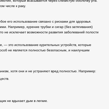
икотин, который всасывается через слизистую оболочку рта.
ом числе к раку.
юбое его использование связано с рисками для здоровья.
и. Например, курение трубки и сигар (без затягивания)
 это не исключает возможности развития заболеваний полости
е, — это использование курительных устройств, которые
пособ не является полностью безопасным, и наилучшим
низм, хотя они и не устраняют вред полностью. Например:
ществ.
ьщик не вдыхает дым в легкие.