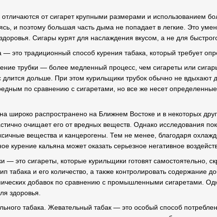
 отличаются от сигарет крупными размерами и использованием боле
ясь, и поэтому большая часть дыма не попадает в легкие. Это умен
здоровья. Сигары курят для наслаждения вкусом, а не для быстрого
а — это традиционный способ курения табака, который требует оп
ение трубки — более медленный процесс, чем сигареты или сигары,
с длится дольше. При этом курильщики трубок обычно не вдыхают д
редным по сравнению с сигаретами, но все же несет определенные 
на широко распространено на Ближнем Востоке и в некоторых други
астично очищает его от вредных веществ. Однако исследования пок
оксичные вещества и канцерогены. Тем не менее, благодаря охла
ное курение кальяна может оказать серьезное негативное воздейст
и — это сигареты, которые курильщики готовят самостоятельно, ск
ип табака и его количество, а также контролировать содержание до
ических добавок по сравнению с промышленными сигаретами. Одн
ля здоровья.
ьного табака. Жевательный табак — это особый способ потреблени