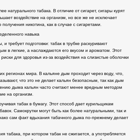
е натурального табака. В отличие от сигарет, сигары курят
ьшает воздействие на организм, но все же не исключает
 получения никотина, как в случае с сигаретами.
ределенного навыка
 и требует подготовки: табак в трубке раскуривают
ым в легкие, а наслаждаются его вкусом и ароматом. Этот
риски для здоровья из-за воздействия на слизистые оболочки
х регионах мира. В кальяне дым проходит через воду, что,
азывают, что это не делает кальян безопасным, так как дым
ждению дыма кальян часто считают менее вредным методом
вие на организм.
ручивая табак в бумагу. Этот способ дает курильщикам
бавок. Самокрутки могут быть как более натуральными, так и
ако сам факт вдыхания табачного дыма по-прежнему делает
я табака, при котором табак не сжигается, а употребляется