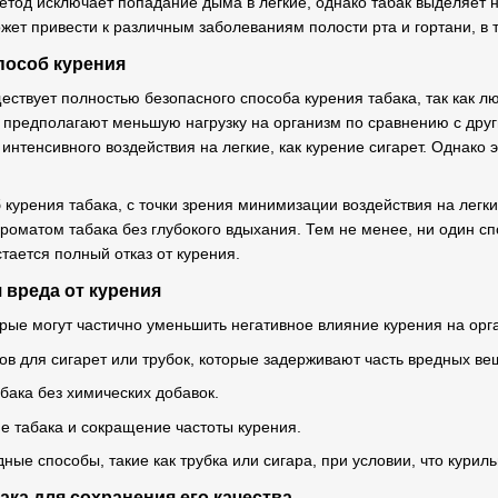
етод исключает попадание дыма в легкие, однако табак выделяет н
ет привести к различным заболеваниям полости рта и гортани, в т
пособ курения
ществует полностью безопасного способа курения табака, так как л
предполагают меньшую нагрузку на организм по сравнению с другим
 интенсивного воздействия на легкие, как курение сигарет. Однако
курения табака, с точки зрения минимизации воздействия на легки
роматом табака без глубокого вдыхания. Тем не менее, ни один с
тается полный отказ от курения.
вреда от курения
рые могут частично уменьшить негативное влияние курения на орга
в для сигарет или трубок, которые задерживают часть вредных ве
бака без химических добавок.
 табака и сокращение частоты курения.
ные способы, такие как трубка или сигара, при условии, что курил
ака для сохранения его качества